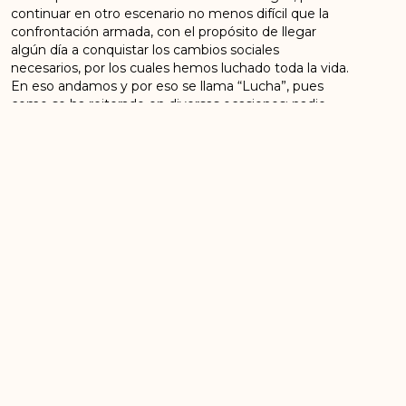
continuar en otro escenario no menos difícil que la
confrontación armada, con el propósito de llegar
algún día a conquistar los cambios sociales
necesarios, por los cuales hemos luchado toda la vida.
En eso andamos y por eso se llama “Lucha”, pues
como se ha reiterado en diversas ocasiones: nadie
dijo que esto iba a ser fácil. No es tiempo de
desanimarse, como nunca nos desanimamos en
medio de tantas y enormes dificultades que
sorteábamos a diario en los campos colombianos.
Si existen dudas de que vamos o no por el camino
correcto, estas deben ser objeto de debates internos
como siempre lo hemos hecho, destacando que
también siempre estos debates han arrojado cosas
positivas porque nos han permitido identificar los
mejores caminos a seguir, producto de las decisiones
colectivas, que una vez aprobadas se convierten en
reglas a cumplir, hasta que esa voluntad colectividad
creadora trace nuevas rutas.
Si aquellas expresiones nocivas que mencioné al
comienzo vienen de militantes del Partido, debemos