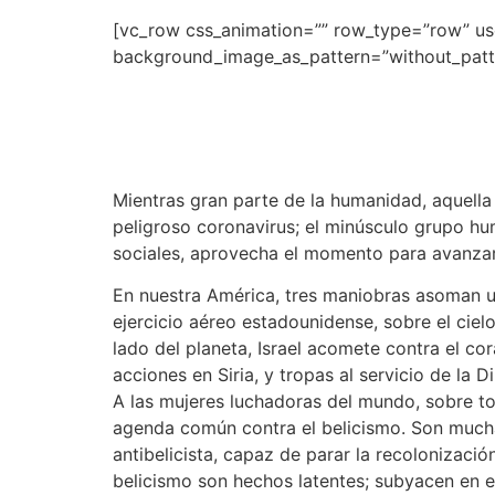
[vc_row css_animation=”” row_type=”row” use_
background_image_as_pattern=”without_patte
Mientras gran parte de la humanidad, aquella 
peligroso coronavirus; el minúsculo grupo h
sociales, aprovecha el momento para avanzar
En nuestra América, tres maniobras asoman u
ejercicio aéreo estadounidense, sobre el cie
lado del planeta, Israel acomete contra el c
acciones en Siria, y tropas al servicio de la 
A las mujeres luchadoras del mundo, sobre t
agenda común contra el belicismo. Son muchas
antibelicista, capaz de parar la recolonizació
belicismo son hechos latentes; subyacen en el