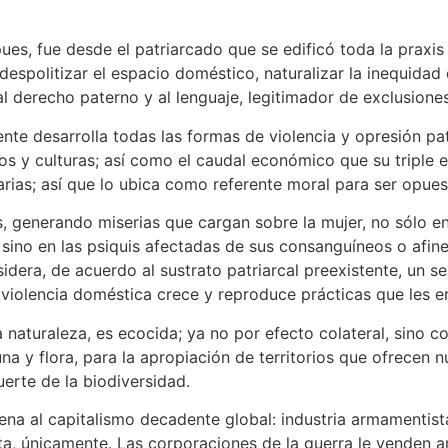
pues, fue desde el patriarcado que se edificó toda la praxis
, despolitizar el espacio doméstico, naturalizar la inequida
al derecho paterno y al lenguaje, legitimador de exclusiones
ente desarrolla todas las formas de violencia y opresión p
ios y culturas; así como el caudal económico que su triple 
narias; así que lo ubica como referente moral para ser opue
os, generando miserias que cargan sobre la mujer, no sólo en
; sino en las psiquis afectadas de sus consanguíneos o afi
dera, de acuerdo al sustrato patriarcal preexistente, un se
 violencia doméstica crece y reproduce prácticas que les e
a naturaleza, es ecocida; ya no por efecto colateral, sino c
a y flora, para la apropiación de territorios que ofrecen 
uerte de la biodiversidad.
gena al capitalismo decadente global: industria armamentist
uta, únicamente. Las corporaciones de la guerra le venden 