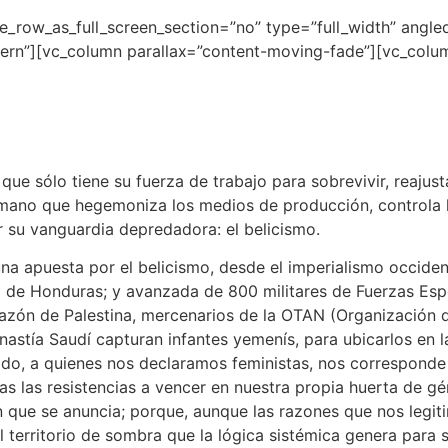
row_as_full_screen_section=”no” type=”full_width” angled_
rn”][vc_column parallax=”content-moving-fade”][vc_colum
que sólo tiene su fuerza de trabajo para sobrevivir, reaju
umano que hegemoniza los medios de producción, controla l
 su vanguardia depredadora: el belicismo.
na apuesta por el belicismo, desde el imperialismo occide
lo de Honduras; y avanzada de 800 militares de Fuerzas Esp
orazón de Palestina, mercenarios de la OTAN (Organización 
Dinastía Saudí capturan infantes yemenís, para ubicarlos en l
odo, a quienes nos declaramos feministas, nos corresponde
 las resistencias a vencer en nuestra propia huerta de gé
n que se anuncia; porque, aunque las razones que nos legiti
 territorio de sombra que la lógica sistémica genera para 