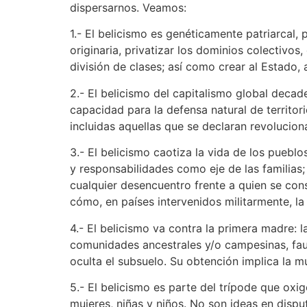
dispersarnos. Veamos:
1.- El belicismo es genéticamente patriarcal, 
originaria, privatizar los dominios colectivos
división de clases; así como crear al Estado, 
2.- El belicismo del capitalismo global decad
capacidad para la defensa natural de territor
incluidas aquellas que se declaran revolucio
3.- El belicismo caotiza la vida de los puebl
y responsabilidades como eje de las familias
cualquier desencuentro frente a quien se consi
cómo, en países intervenidos militarmente, la
4.- El belicismo va contra la primera madre: l
comunidades ancestrales y/o campesinas, faun
oculta el subsuelo. Su obtención implica la m
5.- El belicismo es parte del trípode que oxi
mujeres, niñas y niños. No son ideas en disp