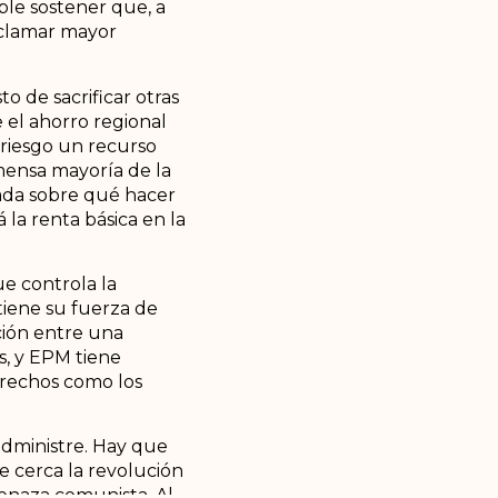
ble sostener que, a
reclamar mayor
o de sacrificar otras
el ahorro regional
 riesgo un recurso
mensa mayoría de la
nada sobre qué hacer
á la renta básica en la
ue controla la
tiene su fuerza de
cción entre una
os, y EPM tiene
erechos como los
administre. Hay que
ve cerca la revolución
menaza comunista. Al