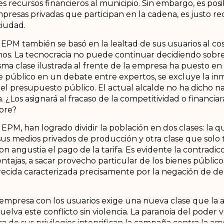
recursos financieros al municipio. Sin embargo, es posi
mpresas privadas que participan en la cadena, es justo 
ciudad.
PM también se basó en la lealtad de sus usuarios al cost
s. La tecnocracia no puede continuar decidiendo sobre 
ma clase ilustrada al frente de la empresa ha puesto en
te público en un debate entre expertos, se excluye la in
e el presupuesto público. El actual alcalde no ha dicho 
ra. ¿Los asignará al fracaso de la competitividad o financiar
bre?
EPM, han logrado dividir la población en dos clases: la q
s medios privados de producción y otra clase que solo 
on angustia el pago de la tarifa. Es evidente la contradi
ventajas, a sacar provecho particular de los bienes públic
ecida caracterizada precisamente por la negación de d
empresa con los usuarios exige una nueva clase que la 
uelva este conflicto sin violencia. La paranoia del poder 
nsa de sus privilegios intensifican la campaña contra la a