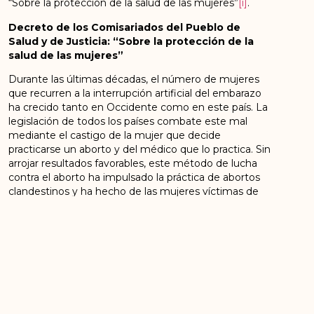
“Sobre la protección de la salud de las mujeres”
[i]
.
Decreto de los Comisariados del Pueblo de
Salud y de Justicia: “Sobre la protección de la
salud de las mujeres”
Durante las últimas décadas, el número de mujeres
que recurren a la interrupción artificial del embarazo
ha crecido tanto en Occidente como en este país. La
legislación de todos los países combate este mal
mediante el castigo de la mujer que decide
practicarse un aborto y del médico que lo practica. Sin
arrojar resultados favorables, este método de lucha
contra el aborto ha impulsado la práctica de abortos
clandestinos y ha hecho de las mujeres víctimas de
charlatanes mercenarios y a menudo ignorantes, que
hacen una profesión de las operaciones secretas.
Como resultado, hasta el 50 por ciento de estas
mujeres desarrollan infecciones en el transcurso de la
operación, y hasta el 4 por ciento de ellas mueren.
El Gobierno obrero y campesino es consciente de
este grave mal a la comunidad. Combate este mal
por la propaganda contra los abortos entre las