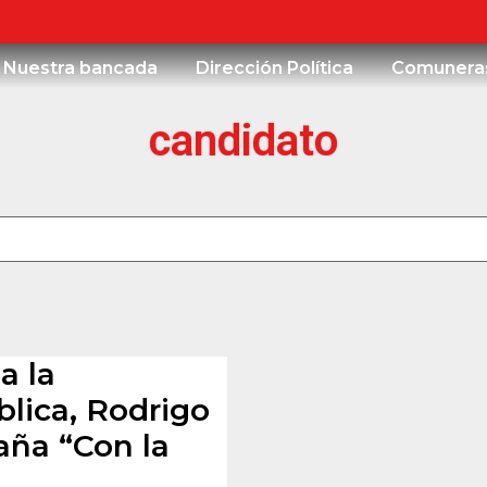
Nuestra bancada
Dirección Política
Comunera
candidato
a la
blica, Rodrigo
ña “Con la