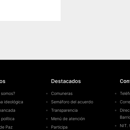
os
Destacados
Con
 somos?
Comuneras
Teléf
a ideológica
Semáforo del acuerdo
Corr
bancada
Transparencia
Direc
Barri
 política
Menú de atención
NIT.
de Paz
Participa