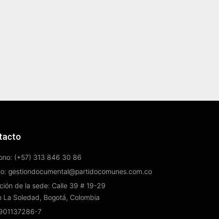
tacto
ono: (+57) 313 846 30 86
eo: gestiondocumental@partidocomunes.com.co
ción de la sede: Calle 39 # 19-29
o La Soledad, Bogotá, Colombia
 901137286-7