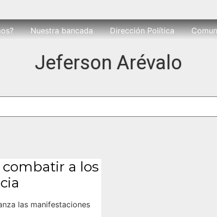
mos?
Nuestra bancada
Dirección Política
Comun
Jeferson Arévalo
combatir a los
cia
nza las manifestaciones