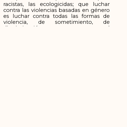
racistas, las ecologicidas; que luchar
contra las violencias basadas en género
es luchar contra todas las formas de
violencia, de sometimiento, de
discriminación y que para romper el
ciclo no hay manos y mentes ajenas:
nos liberamos en conjunto o no
cambiamos nada.
Por eso, hoy, como el resto de los días,
decimos: ¡De violencia, nada!
ANTERIOR
SIGUIENTE