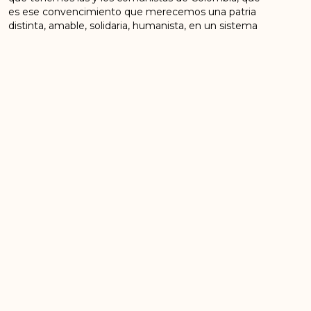
es ese convencimiento que merecemos una patria
distinta, amable, solidaria, humanista, en un sistema
distinto.
Seguiremos adelante, el camino es uno solo, el que
seguiremos transitando de la mano.
Se les quiere cantidad. Feliz cumpleaños.
ANTERIOR
SIGUIENTE