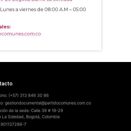
Lunes a viernes de 08:00 A.M – 05:00
ales:
docomunes.com.co
tacto
ono: (+57) 313 846 30 86
eo: gestiondocumental@partidocomunes.com.co
ción de la sede: Calle 39 # 19-29
o La Soledad, Bogotá, Colombia
 901137286-7