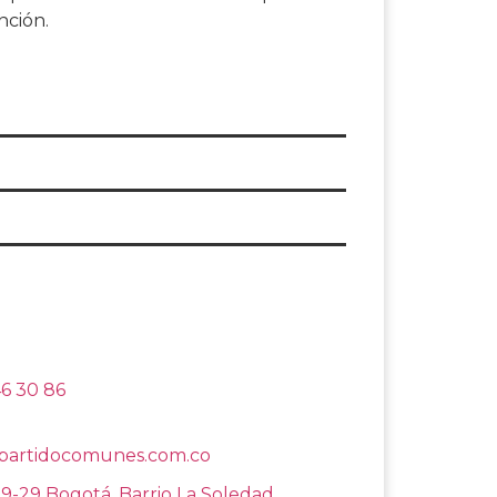
nción.
46 30 86
partidocomunes.com.co
19-29 Bogotá, Barrio La Soledad