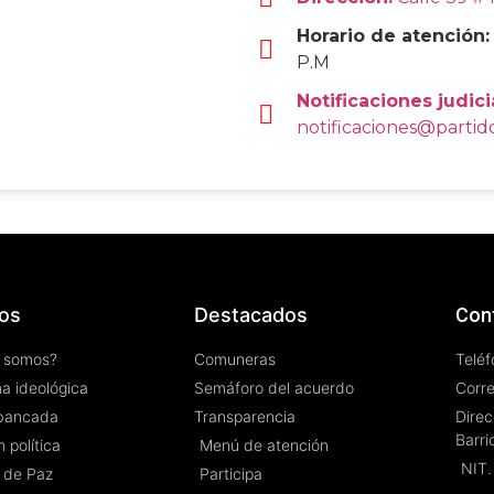
Horario de atención:
P.M
Notificaciones judici
notificaciones@parti
os
Destacados
Con
 somos?
Comuneras
Teléf
a ideológica
Semáforo del acuerdo
Corr
bancada
Transparencia
Direc
Barri
 política
Menú de atención
NIT.
 de Paz
Participa