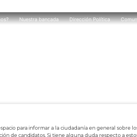
mos?
Nuestra bancada
Dirección Política
Comun
NÚ DE PARTICIPAC
spacio para informar a la ciudadanía en general sobre lo
cción de candidatos. Si tiene alguna duda respecto a e