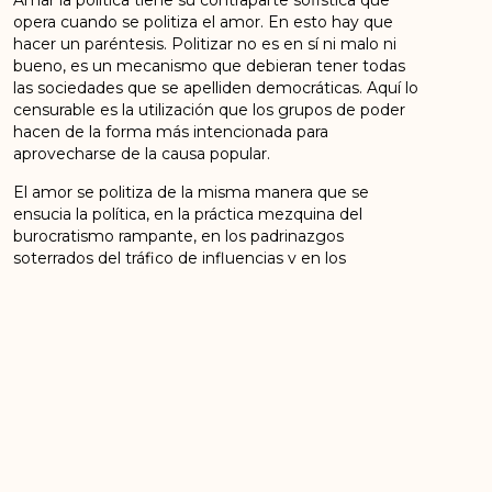
Amar la política tiene su contraparte sofistica que
opera cuando se politiza el amor. En esto hay que
hacer un paréntesis. Politizar no es en sí ni malo ni
bueno, es un mecanismo que debieran tener todas
las sociedades que se apelliden democráticas. Aquí lo
censurable es la utilización que los grupos de poder
hacen de la forma más intencionada para
aprovecharse de la causa popular.
El amor se politiza de la misma manera que se
ensucia la política, en la práctica mezquina del
burocratismo rampante, en los padrinazgos
soterrados del tráfico de influencias y en los
nepotismos malsanos de las castas oligárquicas.
Politizar el amor lleva implícito una carga discursiva
interesada en la manipulación, en la visión de
solventar el hambre de esperanza del pueblo a corto
plazo sin sonrojarse por ello, mientras triunfa los ceros
a la derecha de sus cuentas bancarias.
Quien politiza el amor se presta impávido a
instrumentalizar la acción política para provecho
propio, edulcorando la mecánica de la jerarquía,