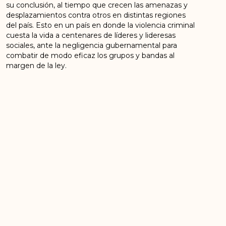
su conclusión, al tiempo que crecen las amenazas y
desplazamientos contra otros en distintas regiones
del país. Esto en un país en donde la violencia criminal
cuesta la vida a centenares de líderes y lideresas
sociales, ante la negligencia gubernamental para
combatir de modo eficaz los grupos y bandas al
margen de la ley.
La negación de las misiones a los escoltas que nos
protegen, además de ponernos en riesgo inminente
de muerte, atenta directamente contra nuestro
trabajo político, inmovilizándonos e impidiendo
nuestro legítimo ejercicio de los conductos
democráticos y legales de reincorporación.
El Acuerdo Final de Paz no es solo una norma
constitucional vigente en Colombia, sino un Acuerdo
Especial de Derechos Humanos que no puede ser
burlado con decretos presidenciales.
Quiero dejar constancia ante ustedes de que
cualquier vulneración a nuestra seguridad, derivada de
la negativa gubernamental a conceder los viáticos