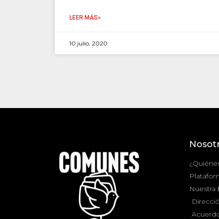
LEER MÁS»
10 julio, 2020
Nosot
¿Quiéne
Platafor
Nuestra
Direcció
Acuerdo