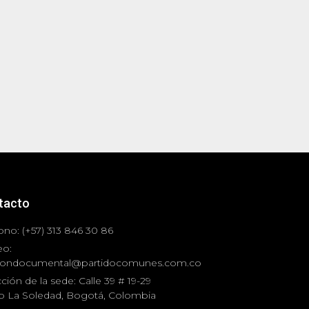
tacto
ono: (+57) 313 846 30 86
eo:
iondocumental@partidocomunes.com.co
ción de la sede: Calle 39 # 19-29
io La Soledad, Bogotá, Colombia