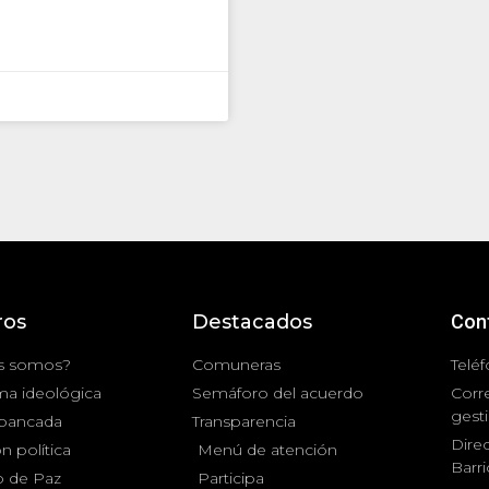
ros
Destacados
Con
s somos?
Comuneras
Teléf
ma ideológica
Semáforo del acuerdo
Corr
gest
 bancada
Transparencia
Direc
n política
Menú de atención
Barr
 de Paz
Participa