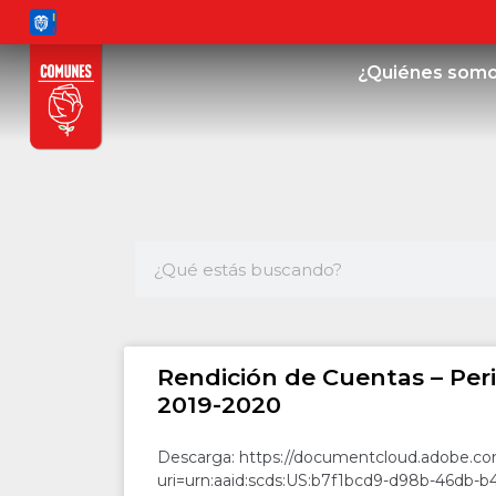
¿Quiénes som
Rendición de Cuentas – Peri
2019-2020
Descarga: https://documentcloud.adobe.com
uri=urn:aaid:scds:US:b7f1bcd9-d98b-46db-b