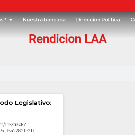
os?
Nuestra bancada
Dirección Política
C
Rendicion LAA
odo Legislativo:
/link/track?
45c-f5422821e211