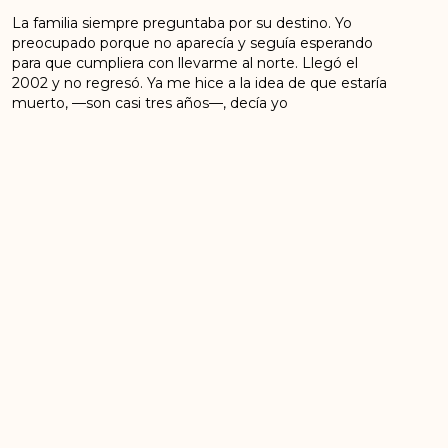
La familia siempre preguntaba por su destino. Yo
preocupado porque no aparecía y seguía
esperando
para que cumpliera con llevarme al
norte. L
legó el
2002 y no regresó. Ya me hice a la
idea de que estaría
muerto, —son casi tres años—, decía yo
mentalmente.
Entonces, sin tener a quién acudir, empecé a revisar
en internet sobre las FARC-EP, su vida, su
historia. Ahí
logramos entender sobre la lucha fariana y tomamos
la decisión con un compañero de
ingresar a las FARC-
EP, porque ese era mi sueño, ser guerrillero. Pero no
sabíamos a quién decirle o
pedirle que nos llevara a
Colombia para ingresar sin problemas.
Había una señora que era amiga de Manuel. Ella era
colombiana. La vimos en las calles de Ecuador
y junto
con el compañero nos acercamos y le dijimos lo que
pensábamos. Días después ella nos
conectó con el
norte
.
Después de aportar a la lucha revolucionaria
ingresando a las FARC-EP, tras la dejación de armas y