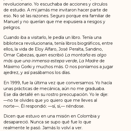
revolucionario. Yo escuchaba de
acciones y círculos
de estudio. A mí jamás me invitaron hacer parte de
eso. No sé las razones. S
eguro porque era familiar de
Manuel y no querían que me expusiera a riesgos y
peligros.
Cuando iba a visitarlo, le pedía un libro. Tenía una
biblioteca revolucionaria, tenía libros biográficos,
entre
ellos, la vida de Eloy Alfaro, José Peralta, Sandino,
Omar Cabezas, quien escribió
La montaña
es algo
más que una inmensa estepa verde
,
La Madre
de
Máximo Gorki y muchos más. O nos
poníamos a jugar
ajedrez, y así pasábamos los días.
En 1999, fue la última vez que conversamos. Yo hacía
unas prácticas de mecánica, aún no me
graduaba.
Ese día detallé en su rostro preocupación. Yo le dije:
—no te olvides que yo quiero que
me lleves al
norte
—. Él respondió: —sí, sí,— riéndose.
Dicen que estuvo en una misión en Colombia y
desapareció. Nunca se supo qué fue lo que
realmente le pasó. Jamás lo volví a ver.