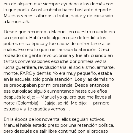
era de alguien que siempre ayudaba a los
demás con
lo que podía. Acostumbraba hacer bastante deporte.
Muchas veces salíamos a trotar,
nadar y de excursión
a la montaña.
Desde que recuerdo a Manuel, en nuestro mundo era
un ejemplo. Había sido alguien que defendió
a los
pobres en su época y fue capaz de enfrentarse a los
malos. Eso era lo que me llamaba la
atención. Crecí
rodeado de gente revolucionaria y fue ahí cuando en
tantas conversaciones
escuché por primera vez la
lucha guerrillera, revolucionaria, el socialismo, armarse,
monte, FARC y
demás. Yo era muy pequeño, estaba
en la escuela, sólo ponía atención. Los y las demás no
se
preocupaban por mi presencia. Desde entonces
esa curiosidad siguió aumentando hasta que años
después le dije: —Manuel yo quiero que me lleves al
norte (Colombia)—. Jajaja, se rió. Me dijo: —
primero
estudia y si te gradúas vemos—.
En la época de los noventa, ellos seguían activos.
Manuel había estado preso por una retención
política,
pero después de salir libre continuó con el proceso