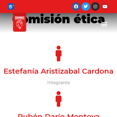
Comisión ética
Estefanía Aristizabal Cardona
Integrante
Rubén Darío Montoya