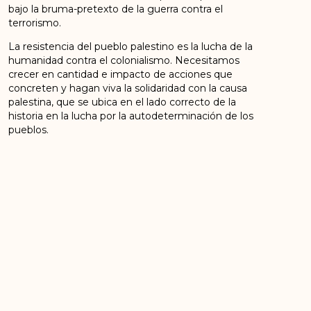
bajo la bruma-pretexto de la guerra contra el
terrorismo.
La resistencia del pueblo palestino es la lucha de la
humanidad contra el colonialismo. Necesitamos
crecer en cantidad e impacto de acciones que
concreten y hagan viva la solidaridad con la causa
palestina, que se ubica en el lado correcto de la
historia en la lucha por la autodeterminación de los
pueblos.
En un mundo donde retumban estruendos de
guerra, exhortamos a persistir y no desistir en la
búsqueda de la paz a través del diálogo que permitan
encontrar soluciones negociadas a los conflictos.
Basta de derramamiento de sangre. ¡Démosle
oportunidad a la paz! ¡No es una guerra, es
genocidio! ¡Viva Palestina libre!
Dirección Nacional de Comunes
ANTERIOR
SIGUIENTE