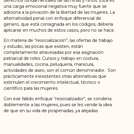
derechos fundamentales de las niñas y niños. Esta es
una carga emocional negativa muy fuerte que se
adiciona a la privación de la libertad de las mujeres. La
alternatividad penal con enfoque diferencial de
género, que está consignada en los códigos, debería
aplicarse en muchos de estos casos, pero no se hace.
En materia de “resocialización”, las ofertas de trabajo
y estudio, las pocas que existen, están
completamente atravesadas por esa asignación
patriarcal de roles. Cursos y trabajo en costura,
manualidades, cocina, peluquería, manicura,
actividades de aseo, son el común denominador. Son
prácticamente inexistentes otras alternativas que
estimulen el crecimiento intelectual, técnico o
científico para las mujeres.
Con ese fallido enfoque “resocializador”, se condena
doblemente a las mujeres, pues se les vende la idea
de que en su vida de pospenadas, ya alejadas
supuestamente de la criminalidad, ese es el papel
que les corresponde en la sociedad. Se prepara a las
mujeres para dedicarse en libertad a unos oficios