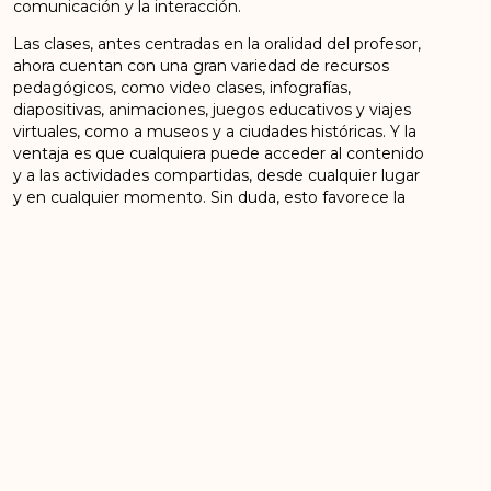
comunicación y la interacción.
Las clases, antes centradas en la oralidad del profesor,
ahora cuentan con una gran variedad de recursos
pedagógicos, como video clases, infografías,
diapositivas, animaciones, juegos educativos y viajes
virtuales, como a museos y a ciudades históricas. Y la
ventaja es que cualquiera puede acceder al contenido
y a las actividades compartidas, desde cualquier lugar
y en cualquier momento. Sin duda, esto favorece la
democratización de la educación, siempre que todos
tengan acceso a las tecnologías de la comunicación.
Al mismo tiempo permite el diálogo directo del
profesor con determinado estudiante, es decir,
permite la atención a las diferencias individuales.
No debemos alimentar la nostalgia de cómo era la
escuela antes de la pandemia, al reabrir las
instituciones educacionales no basta reponer las
clases. Ahora tenemos una nueva configuración de
las relaciones sociales y debemos aprovecharlas para
desarrollar nuevas metodologías de enseñanza pero,
conocemos que nuestros sistemas educacionales