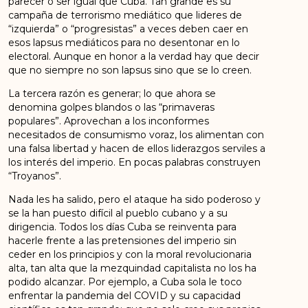
parecer o ser igual que Cuba. Tan grande es su
campaña de terrorismo mediático que lideres de
“izquierda” o “progresistas” a veces deben caer en
esos lapsus mediáticos para no desentonar en lo
electoral. Aunque en honor a la verdad hay que decir
que no siempre no son lapsus sino que se lo creen.
La tercera razón es generar; lo que ahora se
denomina golpes blandos o las “primaveras
populares”. Aprovechan a los inconformes
necesitados de consumismo voraz, los alimentan con
una falsa libertad y hacen de ellos liderazgos serviles a
los interés del imperio. En pocas palabras construyen
“Troyanos”.
Nada les ha salido, pero el ataque ha sido poderoso y
se la han puesto difícil al pueblo cubano y a su
dirigencia. Todos los días Cuba se reinventa para
hacerle frente a las pretensiones del imperio sin
ceder en los principios y con la moral revolucionaria
alta, tan alta que la mezquindad capitalista no los ha
podido alcanzar. Por ejemplo, a Cuba sola le toco
enfrentar la pandemia del COVID y su capacidad