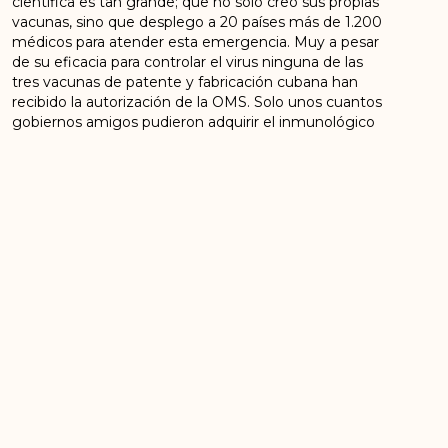
científica es tan grande; que no solo creo sus propias
vacunas, sino que desplego a 20 países más de 1.200
médicos para atender esta emergencia. Muy a pesar
de su eficacia para controlar el virus ninguna de las
tres vacunas de patente y fabricación cubana han
recibido la autorización de la OMS. Solo unos cuantos
gobiernos amigos pudieron adquirir el inmunológico
cubano. Pero ¿cómo otras vacunas con menos
eficiencia lograron rápidamente su aprobación por
parte de la OMS y por ente su comercialización?
Pues porque al mundo capitalista solo le interesa el
dinero, no la humanidad. Eso es parte de las
consecuencias del bloqueo. Cuba pudo haber salvado
millones vidas.
Entonces el bloqueo no solo es inhumano con los
hermanos cubanos; sino que afectan a todos los
pueblos del mundo. Porque el bloqueo no es solo
hacia lo que puede entrar, sino a lo que puede salir de
esta hermosa isla. El bloqueo no le ha permitido a
Cuba desarrollarse en la industria, en la agroindustria y
poder expandir plenamente su experiencia al mundo.