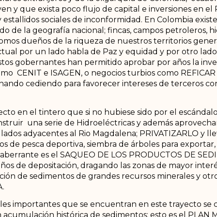
ven y que exista poco flujo de capital e inversiones en e
 estallidos sociales de inconformidad. En Colombia existe
do de la geografía nacional; fincas, campos petroleros, hi
 somos dueños de la riqueza de nuestros territorios gen
ctual por un lado habla de Paz y equidad y por otro lado
stos gobernantes han permitido aprobar por años la inver
mo CENIT e ISAGEN, o negocios turbios como REFICAR y
ndo cediendo para favorecer intereses de terceros conl
ecto en el tintero que si no hubiese sido por el escán
nstruir una serie de Hidroeléctricas y además aprovechar
 lados adyacentes al Rio Magdalena; PRIVATIZARLO y lleva
gos de pesca deportiva, siembra de árboles para exportar,
más aberrante es el SAQUEO DE LOS PRODUCTOS DE SED
s años de depositación, dragando las zonas de mayor interé
ión de sedimentos de grandes recursos minerales y otro
.
es importantes que se encuentran en este trayecto se c
cumulación histórica de sedimentos; esto es el PLAN