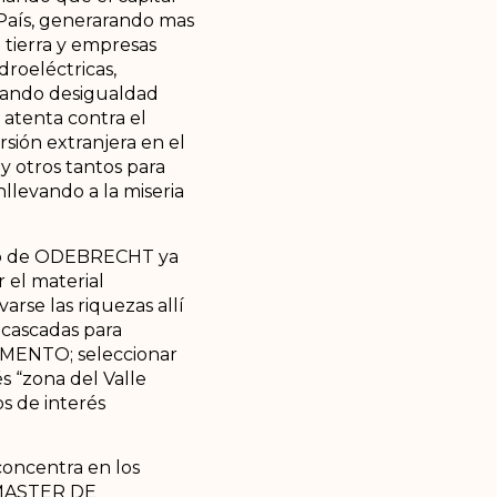
l País, generarando mas
 tierra y empresas
droeléctricas,
erando desigualdad
 atenta contra el
sión extranjera en el
 otros tantos para
levando a la miseria
dalo de ODEBRECHT ya
 el material
rse las riquezas allí
 cascadas para
IMENTO; seleccionar
s “zona del Valle
s de interés
oncentra en los
 MASTER DE