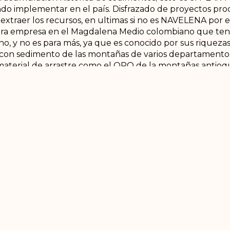
 implementar en el país. Disfrazado de proyectos prod
 extraer los recursos, en ultimas si no es NAVELENA por 
a empresa en el Magdalena Medio colombiano que tend
ho, y no es para más, ya que es conocido por sus riqueza
 con sedimento de las montañas de varios departamento
material de arrastre como el ORO de la montañas antioqu
de Otanche, Muzo Boyacá y del opón Sur de Santander 
 finalmente en el Valle del Rio Magdalena. Estas zonas
más hemos encontrado que existe PETROLEO, COLTAN, 
ales hallados recientemente, de gran valor comercial y 
sarrollo de dispositivos electrónicos, paneles solares, cre
 del mundo en la historia de la humanidad donde se permi
plices los gobernantes de turno que permiten ofrecer al
ia social, ambiental, económica en fin, seguir desangrand
stá engañando, no es desconocimiento que las regiones ri
ás pobres y atrasados producto de la guerra y del olvid
riqueza prima la desigualdad, la falta de empleo, educa
ma de decisiones, han sido cómplices y hemos terminado 