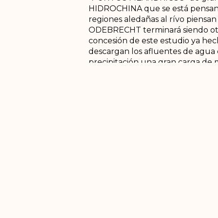
HIDROCHINA que se está pensando
regiones aledañas al rívo piensan
ODEBRECHT terminará siendo otr
concesión de este estudio ya hec
descargan los afluentes de agua
precipitación una gran carga de 
ESMERALDAS de los ríos mineros 
Landázuri, éstos ríos desembocan
conveniencia minera, pero ade
FOSFORITA, CALIZA, y otros miner
de éstos son utilizados para el de
usos industriales.
Colombia es el único país tal vez
los ríos y fuentes de agua, y cóm
importar el impacto y la incidenc
país. A las comunidades se les e
riqueza mineral son los pueblos m
paradójicamente donde hay tanta 
participación ciudadana en la to