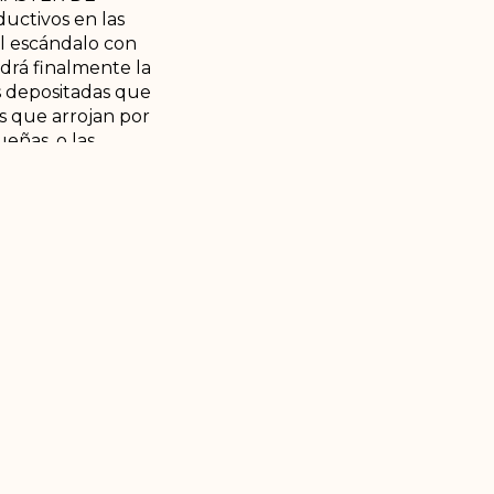
uctivos en las
el escándalo con
rá finalmente la
s depositadas que
s que arrojan por
eñas, o las
y La india en
 sedimentadas de gran
TURMALINA,
estratégico, algunos
ación de armas y otros
te la utilización de
 mejor postor sin
o de esa manera al
bereñas de alta
o del gobierno,
ción, salud,
favoreciendo a este