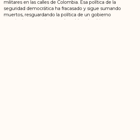
militares en las calles de Colombia. Esa política de la
seguridad democrática ha fracasado y sigue sumando
muertos, resguardando la política de un gobierno
autoritario y represivo con el pueblo colombiano.
Un gobierno en donde no tiene claridad de cómo
resolver los hechos más relevantes que ha sucedido
en Colombia en los últimos tiempos; como el rearme
de grupos al margen de la ley, masacres, aumento
del narcotráfico, asesinato sistemático a líderes
sociales y otros. Un gobierno que no escuchó al
Comité Nacional de paro después de haber tenido
bloqueadas las vías y sin poder suplir alimentos a las
ciudades con más de 85 muertos y 6000 heridos,
luego de un paro de más de 57 días y que finalmente
la única salida fue tratar por vía parlamentaria lograr
con proyectos de ley las iniciativas que no logró
acordar con el gobierno en el marco de la
negociación. Un gobierno que no sabe explicar cómo
militares activos y retirados en las fuerzas militares
trabajan como mercenarios realizando trabajos de
sicariato en otros países cómo pasó en días pasados
en Haití; un gobierno al que luego de la firma del