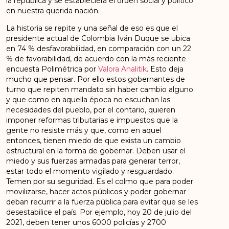
la república y se estableciera el orden social y político
en nuestra querida nación.
La historia se repite y una señal de eso es que el
presidente actual de Colombia Iván Duque se ubica
en 74 % desfavorabilidad, en comparación con un 22
% de favorabilidad, de acuerdo con la más reciente
encuesta Polimétrica por
Valora Analitik
. Esto deja
mucho que pensar. Por ello estos gobernantes de
turno que repiten mandato sin haber cambio alguno
y que como en aquella época no escuchan las
necesidades del pueblo, por el contario, quieren
imponer reformas tributarias e impuestos que la
gente no resiste más y que, como en aquel
entonces, tienen miedo de que exista un cambio
estructural en la forma de gobernar. Deben usar el
miedo y sus fuerzas armadas para generar terror,
estar todo el momento vigilado y resguardado.
Temen por su seguridad. Es el colmo que para poder
movilizarse, hacer actos públicos y poder gobernar
deban recurrir a la fuerza pública para evitar que se les
desestabilice el país. Por ejemplo, hoy 20 de julio del
2021, deben tener unos 6000 policías y 2700