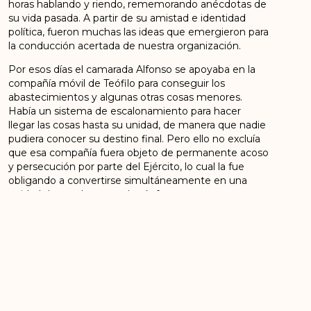
horas hablando y riendo, rememorando anécdotas de
su vida pasada. A partir de su amistad e identidad
política, fueron muchas las ideas que emergieron para
la conducción acertada de nuestra organización.
Por esos días el camarada Alfonso se apoyaba en la
compañía móvil de Teófilo para conseguir los
abastecimientos y algunas otras cosas menores.
Había un sistema de escalonamiento para hacer
llegar las cosas hasta su unidad, de manera que nadie
pudiera conocer su destino final. Pero ello no excluía
que esa compañía fuera objeto de permanente acoso
y persecución por parte del Ejército, lo cual la fue
obligando a convertirse simultáneamente en una
unidad de combate que hacía frente
constantemente a las incursiones en masa de la
tropa.
El eco de los combates se escuchaba diariamente
entre la espesa capa de monte. Conmovía ver las
despedidas de los muchachos que salían a cumplir
misiones de exploración entre la jungla. Algunos casi
las convertían en rituales de adiós definitivo, así