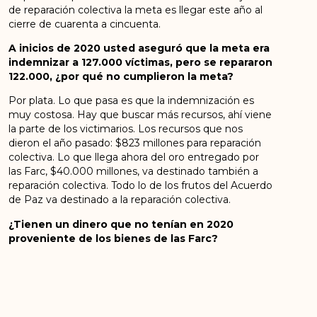
de reparación colectiva la meta es llegar este año al
cierre de cuarenta a cincuenta.
A inicios de 2020 usted aseguró que la meta era
indemnizar a 127.000 víctimas, pero se repararon
122.000, ¿por qué no cumplieron la meta?
Por plata. Lo que pasa es que la indemnización es
muy costosa. Hay que buscar más recursos, ahí viene
la parte de los victimarios. Los recursos que nos
dieron el año pasado: $823 millones para reparación
colectiva. Lo que llega ahora del oro entregado por
las Farc, $40.000 millones, va destinado también a
reparación colectiva. Todo lo de los frutos del Acuerdo
de Paz va destinado a la reparación colectiva.
¿Tienen un dinero que no tenían en 2020
proveniente de los bienes de las Farc?
Sí. Por fin se consolidaron, por lo menos lo del oro y
$823 millones, con los que el año pasado alcanzamos
a entregar unas medidas en San Jacinto y en San
Basilio de Palenque (Bolívar). No fueron recursos que