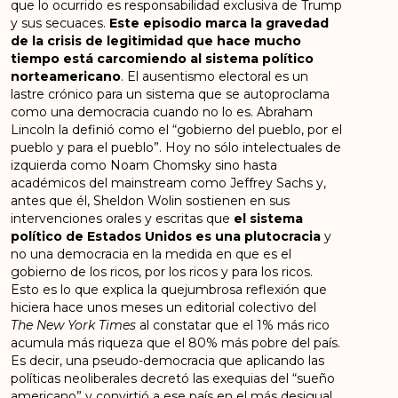
que lo ocurrido es responsabilidad exclusiva de Trump
y sus secuaces.
Este episodio marca la gravedad
de la crisis de legitimidad que hace mucho
tiempo está carcomiendo al sistema político
norteamericano
. El ausentismo electoral es un
lastre crónico para un sistema que se autoproclama
como una democracia cuando no lo es. Abraham
Lincoln la definió como el “gobierno del pueblo, por el
pueblo y para el pueblo”. Hoy no sólo intelectuales de
izquierda como Noam Chomsky sino hasta
académicos del mainstream como Jeffrey Sachs y,
antes que él, Sheldon Wolin sostienen en sus
intervenciones orales y escritas que
el sistema
político de Estados Unidos es una plutocracia
y
no una democracia en la medida en que es el
gobierno de los ricos, por los ricos y para los ricos.
Esto es lo que explica la quejumbrosa reflexión que
hiciera hace unos meses un editorial colectivo del
The New York Times
al constatar que el 1% más rico
acumula más riqueza que el 80% más pobre del país.
Es decir, una pseudo-democracia que aplicando las
políticas neoliberales decretó las exequias del “sueño
americano” y convirtió a ese país en el más desigual