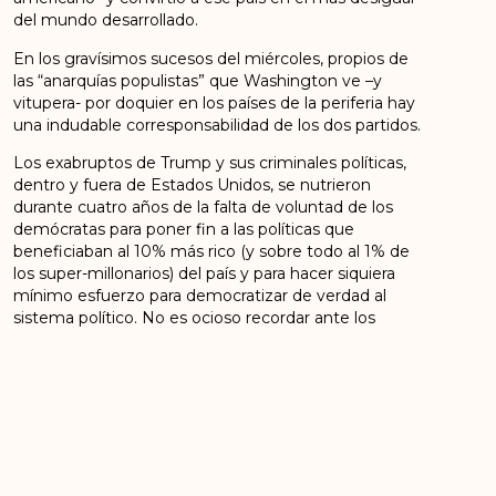
del mundo desarrollado.
En los gravísimos sucesos del miércoles, propios de
las “anarquías populistas” que Washington ve –y
vitupera- por doquier en los países de la periferia hay
una indudable corresponsabilidad de los dos partidos.
Los exabruptos de Trump y sus criminales políticas,
dentro y fuera de Estados Unidos, se nutrieron
durante cuatro años de la falta de voluntad de los
demócratas para poner fin a las políticas que
beneficiaban al 10% más rico (y sobre todo al 1% de
los super-millonarios) del país y para hacer siquiera
mínimo esfuerzo para democratizar de verdad al
sistema político. No es ocioso recordar ante los
violentos incidentes de este miércoles que
jamás
estuvo en la mente de los padres fundadores
crear un sistema democrático: la elección
indirecta vía colegios electorales, el carácter
optativo del voto, el sufragio en día laborable
son las rémoras de un sistema que se constituyó
como una república pero no como una
democracia
.