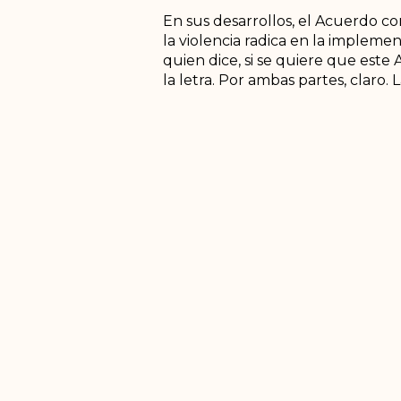
En sus desarrollos, el Acuerdo co
la violencia radica en la implem
quien dice, si se quiere que este
la letra. Por ambas partes, claro.
de las grandes reformas estructur
No existe la menor duda acerca d
colombiano. Como no puede negar
total, por vía de conversaciones 
negociación con las FARC en La H
colombiano es el semillero del con
En Ituango, Petro, invocando las
cultivos aprobada en el PNIS no e
algo de desdén, el PNIS fue una 
informado como él, debe saber q
el Acuerdo de Paz.
Y que eso que llama fracaso, no 
Palabras más, palabras menos, si 
a implementar integralmente el A