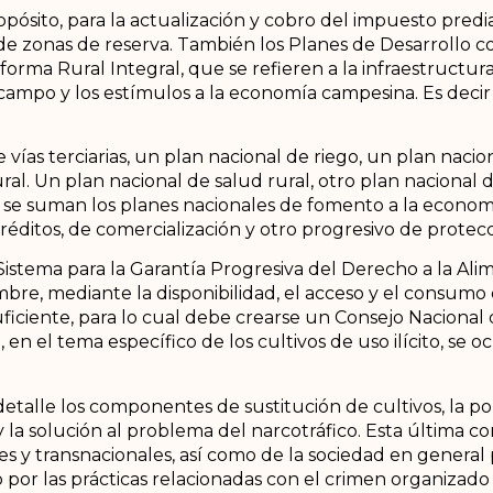
ósito, para la actualización y cobro del impuesto predial,
 de zonas de reserva. También los Planes de Desarrollo c
forma Rural Integral, que se refieren a la infraestructura
el campo y los estímulos a la economía campesina. Es decir
ías terciarias, un plan nacional de riego, un plan nacion
ral. Un plan nacional de salud rural, otro plan nacional 
os se suman los planes nacionales de fomento a la econo
créditos, de comercialización y otro progresivo de protecc
 Sistema para la Garantía Progresiva del Derecho a la A
mbre, mediante la disponibilidad, el acceso y el consumo
uficiente, para lo cual debe crearse un Consejo Nacional
n el tema específico de los cultivos de uso ilícito, se o
etalle los componentes de sustitución de cultivos, la pol
 la solución al problema del narcotráfico. Esta última c
ales y transnacionales, así como de la sociedad en general 
por las prácticas relacionadas con el crimen organizado 