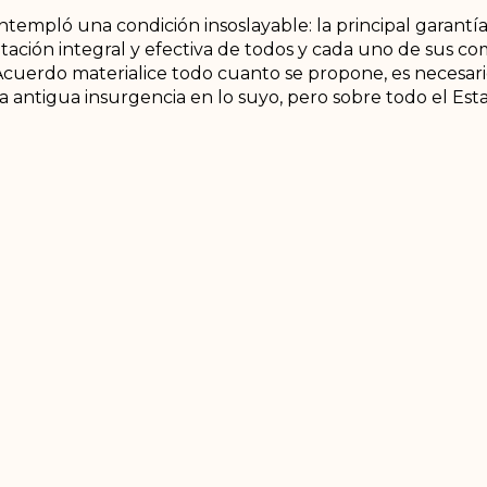
ntempló una condición insoslayable: la principal garantí
entación integral y efectiva de todos y cada uno de sus
 Acuerdo materialice todo cuanto se propone, es necesari
 La antigua insurgencia en lo suyo, pero sobre todo el Es
ales.
e la intención de este gobierno, en cuanto a reivindicar
se su voluntad manifiesta de alcanzar lo que han dado
y acuerdos civilizados. En muchos sentidos, como se recon
abana, estos dos temas están íntimamente unidos. La si
flicto.
 palabras de un campesino del Catatumbo, aseguró que l
ra suficiente. Que hacía falta mucho más para el campo. 
política fracasada intentada por otros gobiernos. Un ho
ue el PNIS hace parte del conjunto de la Reforma Rural
es otra cosa que el incumplimiento descarado del gobie
Petro desea la paz total, está obligado a hacer lo que Duq
cuerdo de La Habana. Si no lo hace, y lo desprecia, pue