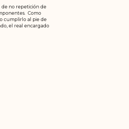
a de no repetición de
 componentes. Como
o cumplirlo al pie de
tado, el real encargado
 al campesinado
 en llamar la paz
oció en la
tuación del campo
a sustitución de
En su criterio, y con
mbre tan bien
 Integral aprobada en
rno de Iván Duque.
ue no quiso, es decir,
de tener la seguridad