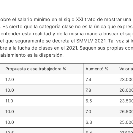
obre el salario mínimo en el siglo XXI trato de mostrar una
a. Es cierto que la categoría clase no es la única que expre
ra entender esta realidad y de la misma manera buscar el su
n el que seguramente se decreta el SMMLV 2021. Tal vez si 
 a la lucha de clases en el 2021. Saquen sus propias conc
slamiento es la dispersión.
Propuesta clase trabajadora %
Aumentó %
Valor 
12.0
7.4
23.00
10.0
7.8
26.00
11.0
6.5
23.50
10.0
7.0
26.50
10.0
6.3
25.00
10.5
6.4
27.80