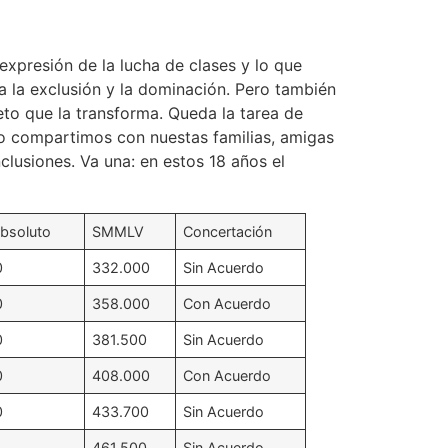
 expresión de la lucha de clases y lo que
sa la exclusión y la dominación. Pero también
jeto que la transforma. Queda la tarea de
lo compartimos con nuestas familias, amigas
lusiones. Va una: en estos 18 años el
absoluto
SMMLV
Concertación
0
332.000
Sin Acuerdo
0
358.000
Con Acuerdo
0
381.500
Sin Acuerdo
0
408.000
Con Acuerdo
0
433.700
Sin Acuerdo
0
461.500
Sin Acuerdo