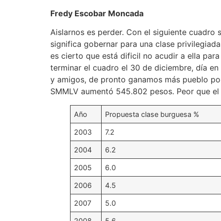
Fredy Escobar Moncada
Aislarnos es perder. Con el siguiente cuadro s
significa gobernar para una clase privilegiad
es cierto que está dificil no acudir a ella pa
terminar el cuadro el 30 de diciembre, día e
y amigos, de pronto ganamos más pueblo pobre
SMMLV aumentó 545.802 pesos. Peor que el ai
Año
Propuesta clase burguesa %
2003
7.2
2004
6.2
2005
6.0
2006
4.5
2007
5.0
2008
5.6