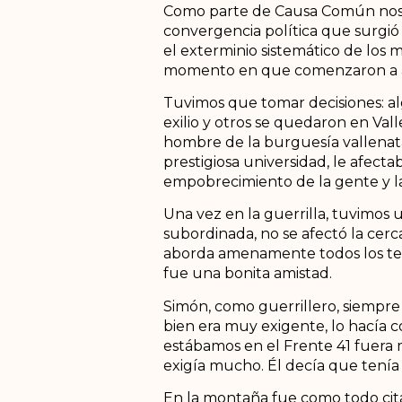
Como parte de Causa Común nos an
convergencia política que surgió
el exterminio sistemático de los 
momento en que comenzaron a as
Tuvimos que tomar decisiones: alg
exilio y otros se quedaron en Val
hombre de la burguesía vallenat
prestigiosa universidad, le afect
empobrecimiento de la gente y las 
Una vez en la guerrilla, tuvimo
subordinada, no se afectó la cer
aborda amenamente todos los tema
fue una bonita amistad.
Simón, como guerrillero, siempre 
bien era muy exigente, lo hacía
estábamos en el Frente 41 fuera 
exigía mucho. Él decía que tenía 
En la montaña fue como todo cita