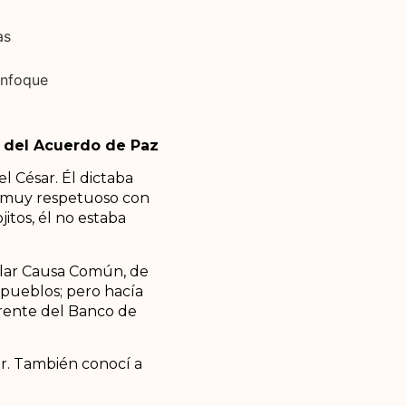
as
enfoque
e del Acuerdo de Paz
l César. Él dictaba
or muy respetuoso con
itos, él no estaba
pular Causa Común, de
 pueblos; pero hacía
gerente del Banco de
ar. También conocí a