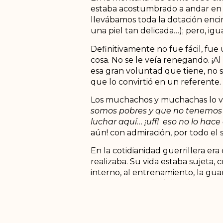
estaba acostumbrado a andar en e
llevábamos toda la dotación encim
una piel tan delicada…); pero, igu
Definitivamente no fue fácil, fu
cosa. No se le veía renegando. ¡Al
esa gran voluntad que tiene, no s
que lo convirtió en un referente.
Los muchachos y muchachas lo v
somos pobres y que no tenemos n
luchar aquí
…
¡uff!
eso no lo hace
aún! con admiración, por todo el s
En la cotidianidad guerrillera er
realizaba. Su vida estaba sujeta, c
interno, al entrenamiento, la gua
estatuto; muy disciplinado y mu
Recuerdo su especial gusto por 
gusta mucho una canción que se 