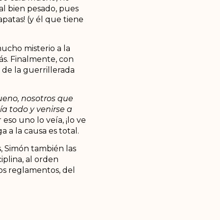
al bien pesado, pues
patas! (y él que tiene
ucho misterio a la
más. Finalmente, con
 de la guerrillerada
eno, nosotros que
a todo y venirse a
so uno lo veía, ¡lo ve
 a la causa es total.
s, Simón también las
iplina, al orden
los reglamentos, del
do también que le
nita y que conocía