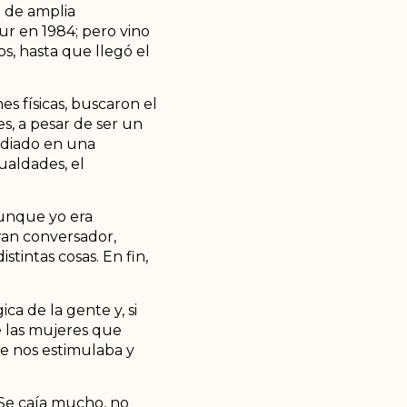
 de amplia
ur en 1984; pero vino
s, hasta que llegó el
s físicas, buscaron el
s, a pesar de ser un
udiado en una
ualdades, el
Aunque yo era
ran conversador,
tintas cosas. En fin,
ca de la gente y, si
 las mujeres que
e nos estimulaba y
Se caía mucho, no