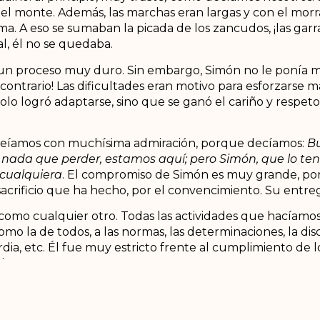
l monte. Además, las marchas eran largas y con el morr
a. A eso se sumaban la picada de los zancudos, ¡las garra
al, él no se quedaba.
e un proceso muy duro. Sin embargo, Simón no le ponía m
 contrario! Las dificultades eran motivo para esforzarse 
olo logró adaptarse, sino que se ganó el cariño y respeto
eíamos con muchísima admiración, porque decíamos:
Bu
ada que perder, estamos aquí; pero Simón, que lo tení
 cualquiera
. El compromiso de Simón es muy grande, por e
acrificio que ha hecho, por el convencimiento. Su entrega
a como cualquier otro. Todas las actividades que hacíamo
omo la de todos, a las normas, las determinaciones, la disc
rdia, etc. Él fue muy estricto frente al cumplimiento de 
y humano.
el dulce de toronja, un gusto que compartimos. Recuer
llama “Mírame fijamente”, decía que le parecía muy bo