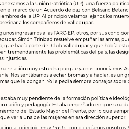
examos a la Unión Patriótica (UP), una fuerza política
 en el marco de un Acuerdo de paz con Belisario Betanc
miembros de la UP. Al principio veíamos lejanos los muerto
esinar a los compañeros de Valledupar.
unos ingresamos a las FARC-EP, otros, por sus condicione
ledupar. Simón Trinidad resuelve empuñar las armas, pue
a, que hacía parte del Club Valledupar y que había est
aban tremendamente las problemáticas del país, las desig
injusticias.
s una relación muy estrecha porque ya nos conocíamos. 
canía. Nos sentábamos a echar bromas y a hablar, es un g
s que le pongan. Yo le pedía siempre consejos sobre dis
estaba muy pendiente de la formación política e ideológi
 con cariño y pedagogía. Estaba empeñado en que una de
miembro del Estado Mayor del Frente, por lo que siempr
que ver a una de las mujeres en esa dirección superior.
dino: al principio, muy
traste,
como decíamos nosotros. 