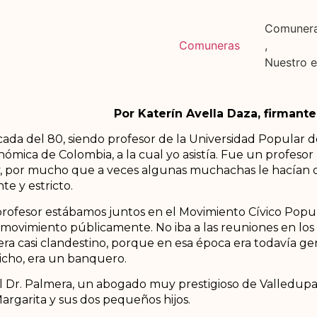
Comuner
Comuneras
,
Nuestro 
Por Katerín Avella Daza, firmant
ada del 80, siendo profesor de la Universidad Popular de
nómica de Colombia, a la cual yo asistía. Fue un profes
 y, por mucho que a veces algunas muchachas le hacían oj
e y estricto.
mi profesor estábamos juntos en el Movimiento Cívico Po
l movimiento públicamente. No iba a las reuniones en los
e era casi clandestino, porque en esa época era todavía 
icho, era un banquero.
 el Dr. Palmera, un abogado muy prestigioso de Valledup
argarita y sus dos pequeños hijos.