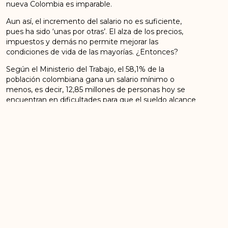
nueva Colombia es imparable.
Aun así, el incremento del salario no es suficiente,
pues ha sido ‘unas por otras’. El alza de los precios,
impuestos y demás no permite mejorar las
condiciones de vida de las mayorías. ¿Entonces?
Según el Ministerio del Trabajo, el 58,1% de la
población colombiana gana un salario mínimo o
menos, es decir, 12,85 millones de personas hoy se
encuentran en dificultades para que el sueldo alcance
pues las alzas en los precios han sido enormes.
La protesta social nos ha dejado grandes victorias y
debemos darle el puesto que merece como un
derecho para hacer respetar nuestros derechos, más
en un país con un gobierno como el actual, pero
también debe estar acompañada de una rotunda
victoria en las elecciones que se avecinan y que
abrirán el paso a las transformaciones que este país
necesita.
Vota Comunes
.
ANTERIOR
SIGUIENTE