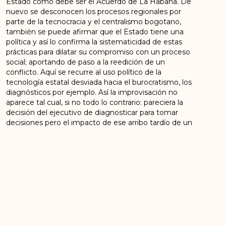
Estado como debe ser el Acuerdo de La Habana. De
nuevo se desconocen los procesos regionales por
parte de la tecnocracia y el centralismo bogotano,
también se puede afirmar que el Estado tiene una
política y así lo confirma la sistematicidad de estas
prácticas para dilatar su compromiso con un proceso
social; aportando de paso a la reedición de un
conflicto. Aquí se recurre al uso político de la
tecnología estatal desviada hacia el burocratismo, los
diagnósticos por ejemplo. Así la improvisación no
aparece tal cual, si no todo lo contrario: pareciera la
decisión del ejecutivo de diagnosticar para tomar
decisiones pero el impacto de ese arribo tardío de un
instrumento más, es que continua el desgaste que
dejó el anterior gobierno en un momento que se
pide celeridad.
En ese sentido el instrumento tiene el tóxico del
miedo al colectivo. Para terminar, una reflexión con la
pregunta 3: ¿Usted está de acuerdo que los ETCR se
conviertan en su lugar permanente de vivienda? La
obviedad de la respuesta lo que demuestra es la
búsqueda de argumentos para la política de