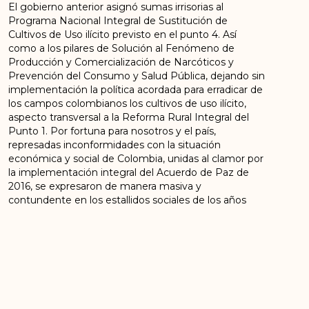
El gobierno anterior asignó sumas irrisorias al
Programa Nacional Integral de Sustitución de
Cultivos de Uso ilícito previsto en el punto 4. Así
como a los pilares de Solución al Fenómeno de
Producción y Comercialización de Narcóticos y
Prevención del Consumo y Salud Pública, dejando sin
implementación la política acordada para erradicar de
los campos colombianos los cultivos de uso ilícito,
aspecto transversal a la Reforma Rural Integral del
Punto 1. Por fortuna para nosotros y el país,
represadas inconformidades con la situación
económica y social de Colombia, unidas al clamor por
la implementación integral del Acuerdo de Paz de
2016, se expresaron de manera masiva y
contundente en los estallidos sociales de los años
2019 y 2021, que finalmente condujeron a la victoria
electoral de las fuerzas progresistas, de avanzada y
amantes de la paz en las justas electorales de 2022,
siendo elegido presidente el doctor Gustavo Petro.
Este llegó con una clara posición a favor de las
transformaciones políticas y sociales, que incluyen su
promesa de implementar integralmente el Acuerdo