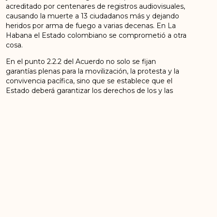
acreditado por centenares de registros audiovisuales,
causando la muerte a 13 ciudadanos más y dejando
heridos por arma de fuego a varias decenas. En La
Habana el Estado colombiano se comprometió a otra
cosa.
En el punto 2.2.2 del Acuerdo no solo se fijan
garantías plenas para la movilización, la protesta y la
convivencia pacífica, sino que se establece que el
Estado deberá garantizar los derechos de los y las
manifestantes y de los demás ciudadanos y
ciudadanas. Mientras el señor Presidente de la
República se viste de agente de la policía y respalda
con energíaa la fuerza pública, guarda un significativo
silencio frente a los ciudadanos acribillados por ésta.
En el Acuerdo quedó claro que todos en Colombia
debemos contribuir a avanzar en la construcción de
una cultura de reconciliación, convivencia, tolerancia y
no estigmatización, lo cual implica un lenguaje y
comportamiento de respeto y dignidad en el ejercicio
de la política y la movilización social. Hay que
recordarlo aquí, por las graves consecuencias que la