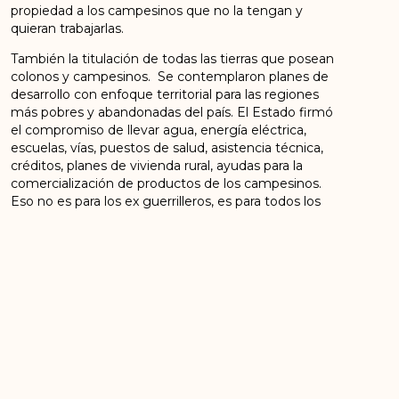
propiedad a los campesinos que no la tengan y
quieran trabajarlas.
También la titulación de todas las tierras que posean
colonos y campesinos. Se contemplaron planes de
desarrollo con enfoque territorial para las regiones
más pobres y abandonadas del país. El Estado firmó
el compromiso de llevar agua, energía eléctrica,
escuelas, vías, puestos de salud, asistencia técnica,
créditos, planes de vivienda rural, ayudas para la
comercialización de productos de los campesinos.
Eso no es para los ex guerrilleros, es para todos los
campesinos de Colombia.
Igual con los planes de sustitución de cultivos de uso
ilícito, que cambian la erradicación por la fuerza por
planes concertados de sustitución, en los que se
ayudará a los antiguos cultivadores a sustituir esos
cultivos por otros de carácter legal, que les facilitan las
condiciones para elevar el nivel de vida de ellos y sus
comunidades.
El Estado colombiano se comprometió a acabar con