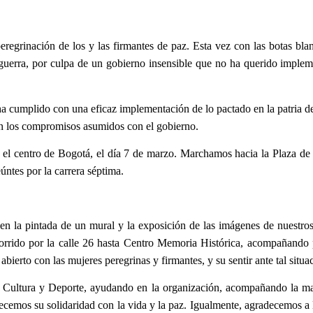
 peregrinación de los y las firmantes de paz. Esta vez con las botas bl
guerra, por culpa de un gobierno insensible que no ha querido implem
 cumplido con una eficaz implementación de lo pactado en la patria d
n los compromisos asumidos con el gobierno.
n el centro de Bogotá, el día 7 de marzo. Marchamos hacia la Plaza d
úntes por la carrera séptima.
 en la pintada de un mural y la exposición de las imágenes de nuestr
ecorrido por la calle 26 hasta Centro Memoria Histórica, acompañando 
 abierto con
las mujeres peregrinas y firmantes, y su sentir ante tal situa
 Cultura y Deporte, ayudando en la organización, acompañando la march
ecemos su solidaridad con la vida y la paz. Igualmente, agradecemos a