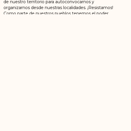
de nuestro territorio para autoconvocarnos y
organizarnos desde nuestras localidades. ¡Resistamos!
Como parte de nuestros pueblos tenemos el poder
soberano para exigir y lograr cambios sociales: cierre
del Congreso golpista, renuncia de Boluarte,
liberación y restitución de Pedro Castillo y Asamblea
Popular Constituyente.
ANTERIOR
SIGUIENTE