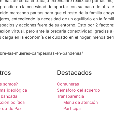
 más de cerca el trabajo extenuante realizado por las muj
prendieron la necesidad de aportar con su mano de obra en
nido marcando pautas para que el resto de la familia apoy
res, entendiendo la necesidad de un equilibrio en la familia
pacios y acciones fuera de su entorno. Esto por 2 factores: 
xión virtual, pero ante la precaria conectividad, gracias a
 carga en la economía del cuidado en el hogar, menos tiem
obre-las-mujeres-campesinas-en-pandemia/
tros
Destacados
es somos?
Comuneras
rma ideológica
Semáforo del acuerdo
 bancada
Transparencia
cción política
Menú de atención
rdo de Paz
Participa