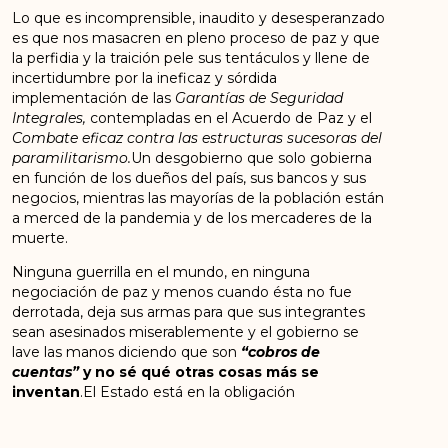
Lo que es incomprensible, inaudito y desesperanzado
es que nos masacren en pleno proceso de paz y que
la perfidia y la traición pele sus tentáculos y llene de
incertidumbre por la ineficaz y sórdida
implementación de las
Garantías de
S
eguridad
Integrales,
contempladas en el Acuerdo de Paz y el
Combate eficaz contra las estructuras sucesoras del
paramilitarismo.
Un desgobierno que solo gobierna
en función de los dueños del país, sus bancos y sus
negocios, mientras las mayorías de la población están
a merced de la pandemia y de los mercaderes de la
muerte.
Ninguna guerrilla en el mundo, en ninguna
negociación de paz y menos cuando ésta no fue
derrotada, deja sus armas para que sus integrantes
sean asesinados miserablemente y el gobierno se
lave las manos diciendo que son
“
cobros
de
cuentas”
y no sé qué otras cosas m
á
s se
inventan
.El Estado está en la obligación
constitucional de proteger
la vida, honra y bienes
de todos los ciudadanos y más con quienes ha