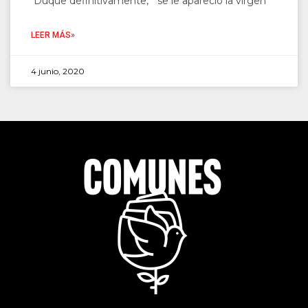
Duque definitivamente, “se le apareció la virgen”
LEER MÁS»
4 junio, 2020