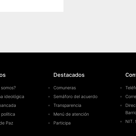
os
Destacados
Con
 somos?
Comuneras
Teléf
a ideológica
Semáforo del acuerdo
Corr
bancada
Transparencia
Direc
Barri
 política
Menú de atención
NIT.
de Paz
Participa