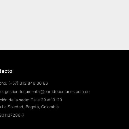
tacto
ono: (+57) 313 846 30 86
eo: gestiondocumental@partidocomunes.com.co
ción de la sede: Calle 39 # 19-29
o La Soledad, Bogotá, Colombia
 901137286-7