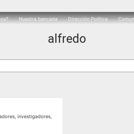
mos?
Nuestra bancada
Dirección Política
Comun
alfredo
adores, investigadores,