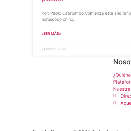
Por: Pablo Catatumbo Comienza este año (año 
horóscopo chino,
LEER MÁS»
21 enero, 2022
Noso
¿Quién
Platafo
Nuestra
Dire
Acue