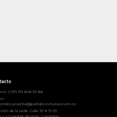
tacto
ono: (+57) 313 846 30 86
eo:
iondocumental@partidocomunes.com.co
ción de la sede: Calle 39 # 19-29
io La Soledad, Bogotá, Colombia