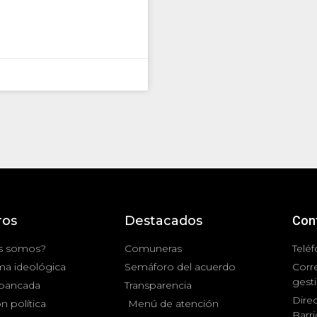
ros
Destacados
Con
s somos?
Comuneras
Teléf
ma ideológica
Semáforo del acuerdo
Corr
gest
 bancada
Transparencia
Direc
n política
Menú de atención
Barr