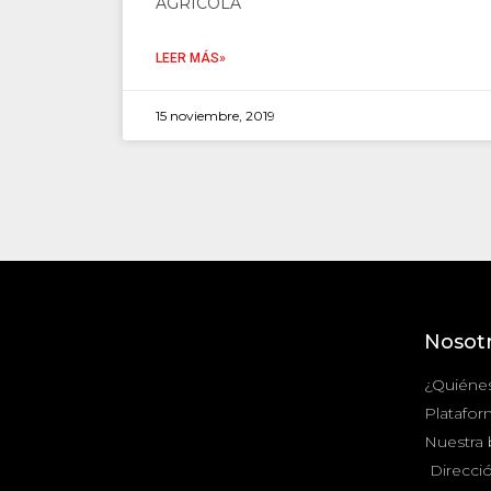
AGRÍCOLA
LEER MÁS»
15 noviembre, 2019
Nosot
¿Quiéne
Platafor
Nuestra
Direcció