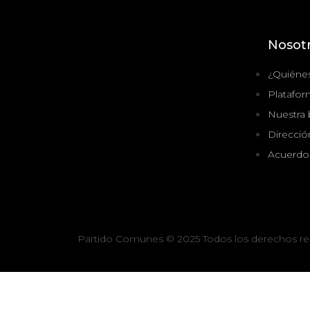
Nosot
¿Quiéne
Platafor
Nuestra
Dirección
Acuerdo
Partido Comunes © 2025 Todos los derechos re