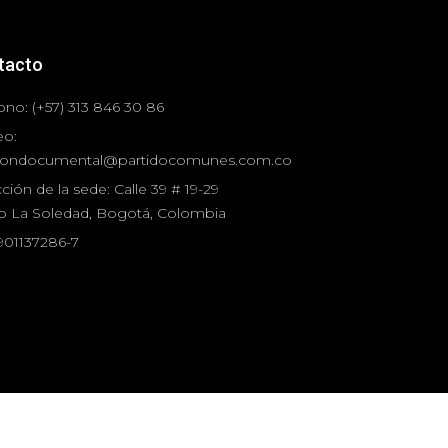
tacto
ono: (+57) 313 846 30 86
eo:
iondocumental@partidocomunes.com.co
ción de la sede: Calle 39 # 19-29
io La Soledad, Bogotá, Colombia
 901137286-7