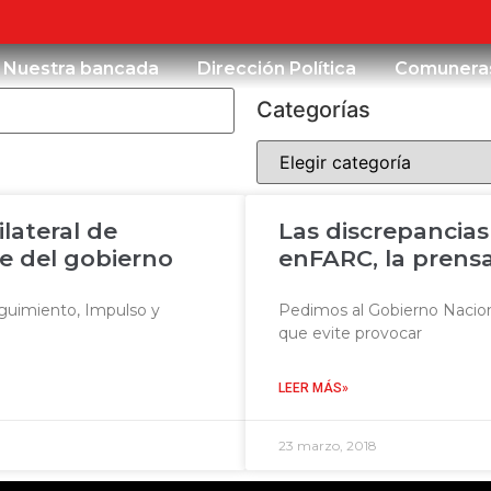
Nuestra bancada
Dirección Política
Comunera
Categorías
lateral de
Las discrepancias
te del gobierno
enFARC, la prens
guimiento, Impulso y
Pedimos al Gobierno Naciona
que evite provocar
LEER MÁS»
23 marzo, 2018