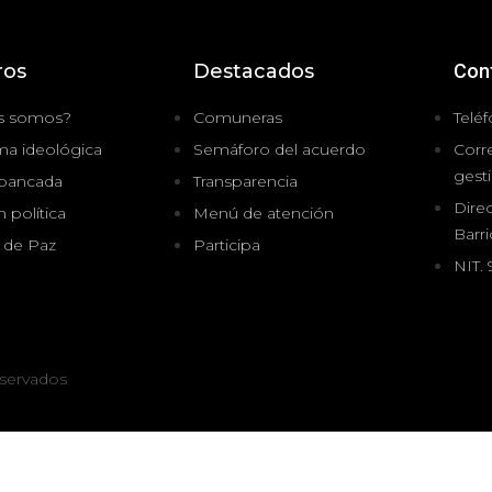
ros
Destacados
Con
s somos?
Comuneras
Teléf
ma ideológica
Semáforo del acuerdo
Corr
gest
 bancada
Transparencia
Direc
 política
Menú de atención
Barr
 de Paz
Participa
NIT.
servados