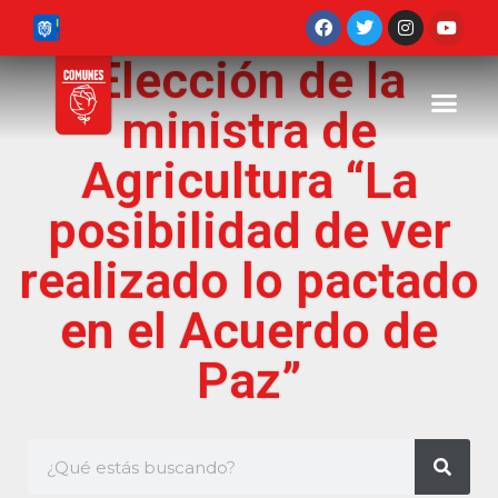
Elección de la
ministra de
Agricultura “La
posibilidad de ver
realizado lo pactado
en el Acuerdo de
Paz”