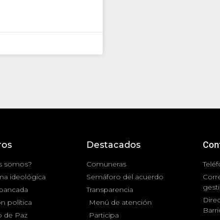
ros
Destacados
Con
s somos?
Comuneras
Teléf
ma ideológica
Semáforo del acuerdo
Corr
gest
 bancada
Transparencia
Direc
n política
Menú de atención
Barr
 de Paz
Participa