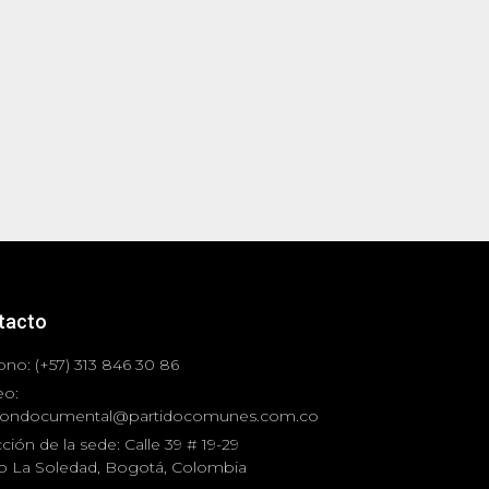
tacto
ono: (+57) 313 846 30 86
eo:
iondocumental@partidocomunes.com.co
ción de la sede: Calle 39 # 19-29
io La Soledad, Bogotá, Colombia