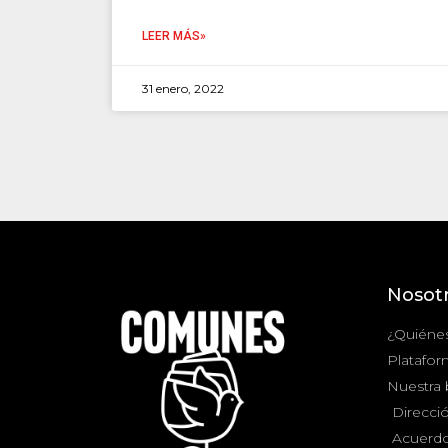
LEER MÁS»
31 enero, 2022
Nosot
¿Quiéne
Platafor
Nuestra
Direcció
Acuerdo