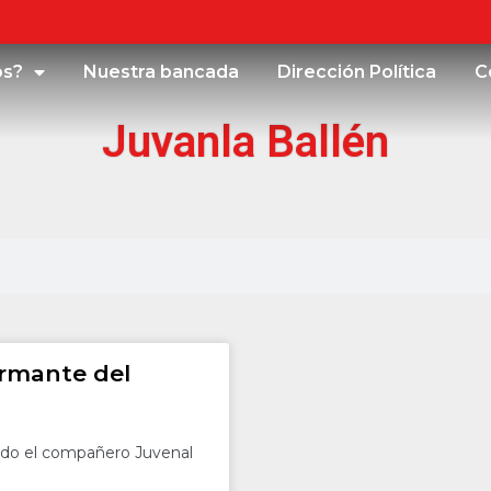
os?
Nuestra bancada
Dirección Política
C
Juvanla Ballén
irmante del
ado el compañero Juvenal