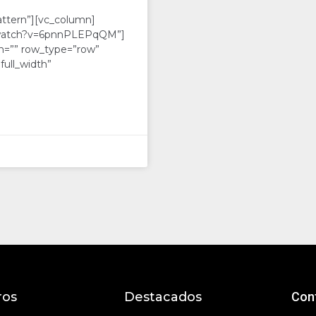
ttern”][vc_column]
m/watch?v=6pnnPLEPqQM”]
n=”” row_type=”row”
full_width”
ros
Destacados
Con