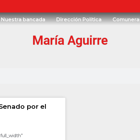
Nuestra bancada
Dirección Política
Comunera
María Aguirre
 Senado por el
full_width”