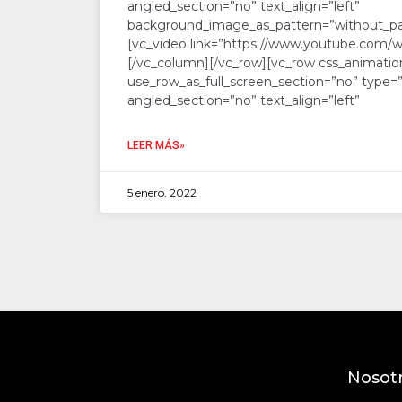
angled_section=”no” text_align=”left”
background_image_as_pattern=”without_pa
[vc_video link=”https://www.youtube.co
[/vc_column][/vc_row][vc_row css_animatio
use_row_as_full_screen_section=”no” type=”
angled_section=”no” text_align=”left”
LEER MÁS»
5 enero, 2022
Nosot