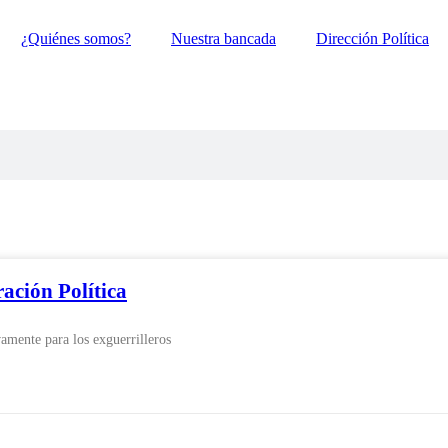
¿Quiénes somos?
Nuestra bancada
Dirección Política
ación Política
amente para los exguerrilleros