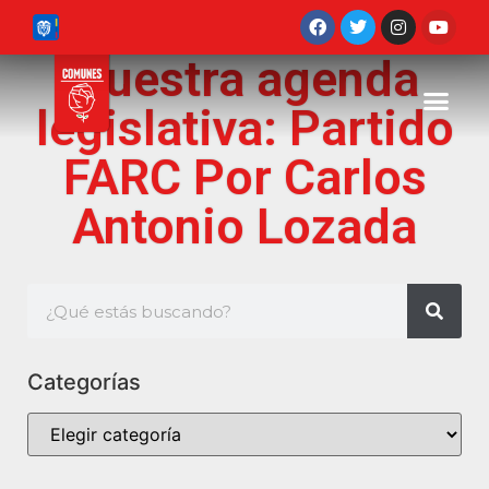
Nuestra agenda
legislativa: Partido
FARC Por Carlos
Antonio Lozada
Categorías