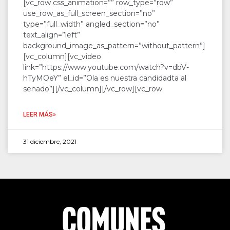
[vc_row css_animation=”” row_type=”row”
use_row_as_full_screen_section=”no”
type=”full_width” angled_section=”no”
text_align=”left”
background_image_as_pattern=”without_pattern”]
[vc_column][vc_video
link=”https://www.youtube.com/watch?v=dbV-
hTyMOeY” el_id=”Ola es nuestra candidadta al
senado”][/vc_column][/vc_row][vc_row
LEER MÁS»
31 diciembre, 2021