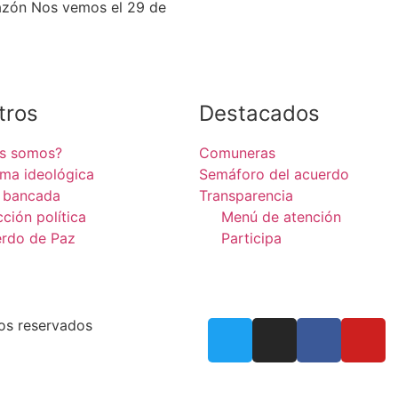
razón Nos vemos el 29 de
tros
Destacados
es somos?
Comuneras
rma ideológica
Semáforo del acuerdo
 bancada
Transparencia
cción política
Menú de atención
rdo de Paz
Participa
os reservados