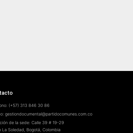
tacto
ono: (+57) 313 846 30 86
eo: gestiondocumental@partidocomunes.com.co
ción de la sede: Calle 39 # 19-29
o La Soledad, Bogotá, Colombia