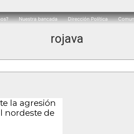
mos?
Nuestra bancada
Dirección Política
Comun
rojava
 la agresión
l nordeste de