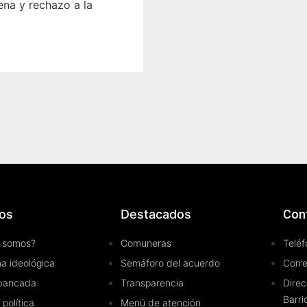
na y rechazo a la
os
Destacados
Con
 somos?
Comuneras
Teléf
a ideológica
Semáforo del acuerdo
Corr
bancada
Transparencia
Direc
Barri
 política
Menú de atención