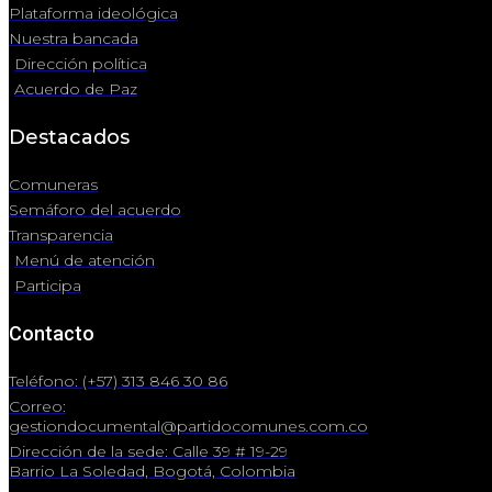
Plataforma ideológica
Nuestra bancada
Dirección política
Acuerdo de Paz
Destacados
Comuneras
Semáforo del acuerdo
Transparencia
Menú de atención
Participa
Contacto
Teléfono: (+57) 313 846 30 86
Correo:
gestiondocumental@partidocomunes.com.co
Dirección de la sede: Calle 39 # 19-29
Barrio La Soledad, Bogotá, Colombia