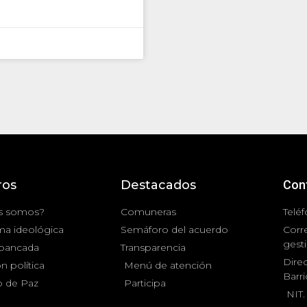
ros
Destacados
Con
s somos?
Comuneras
Teléf
ma ideológica
Semáforo del acuerdo
Corr
gest
 bancada
Transparencia
Direc
n política
Menú de atención
Barr
 de Paz
Participa
NIT.