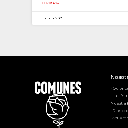
LEER MÁS»
17 enero, 2021
Nosot
¿Quiéne
Platafor
Nuestra
Direcció
Acuerdo