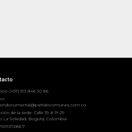
tacto
ono: (+57) 313 846 30 86
eo:
iondocumental@partidocomunes.com.co
ción de la sede: Calle 39 # 19-29
io La Soledad, Bogotá, Colombia
 901137286-7